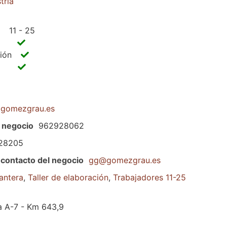
tria
11 - 25
ción
gomezgrau.es
 negocio
962928062
28205
 contacto del negocio
gg@gomezgrau.es
antera
,
Taller de elaboración
,
Trabajadores 11-25
ía A-7 - Km 643,9