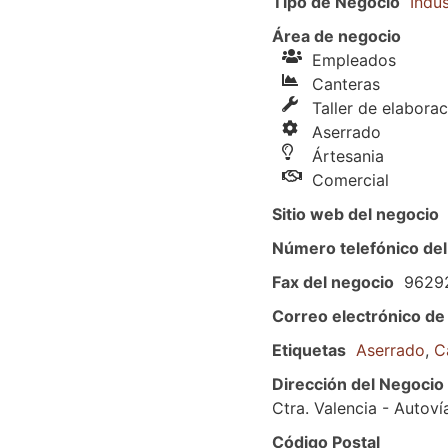
Tipo de Negocio
Indus
Área de negocio
Empleados
Canteras
Taller de elabora
Aserrado
Ártesania
Comercial
Sitio web del negocio
Número telefónico del
Fax del negocio
9629
Correo electrónico de
Etiquetas
Aserrado
,
C
Dirección del Negocio
Ctra. Valencia - Autov
Código Postal