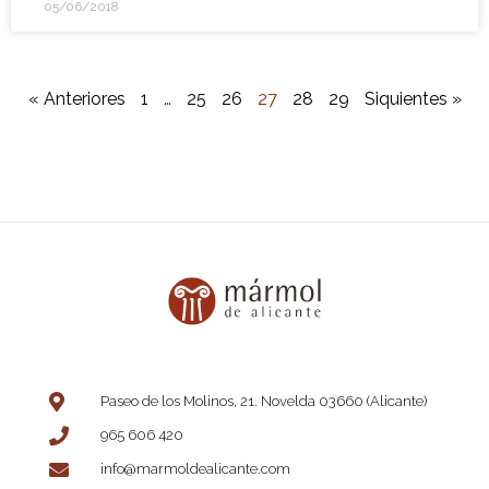
05/06/2018
« Anteriores
1
…
25
26
27
28
29
Siquientes »
Paseo de los Molinos, 21. Novelda 03660 (Alicante)
965 606 420
info@marmoldealicante.com